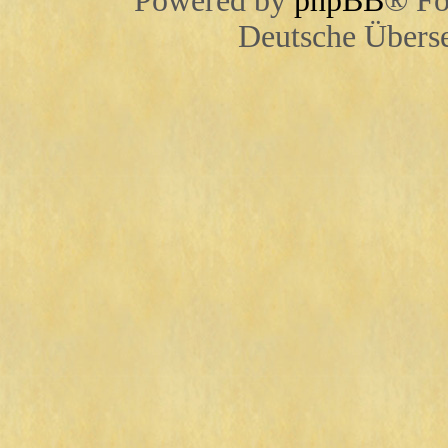
Powered by
phpBB
® Fo
Deutsche Übers