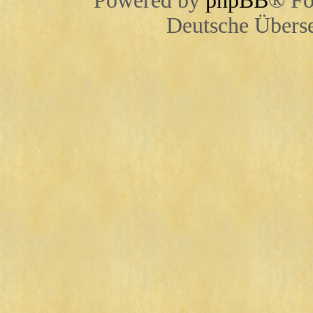
Powered by
phpBB
® Fo
Deutsche Übers