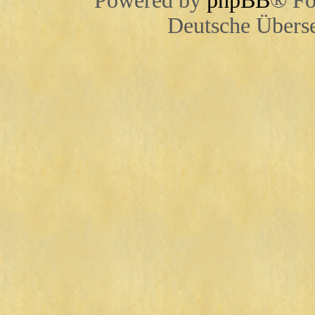
Powered by
phpBB
® Fo
Deutsche Übers