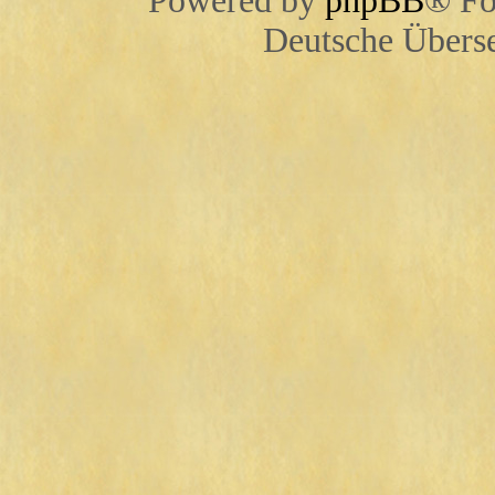
Powered by
phpBB
® Fo
Deutsche Übers