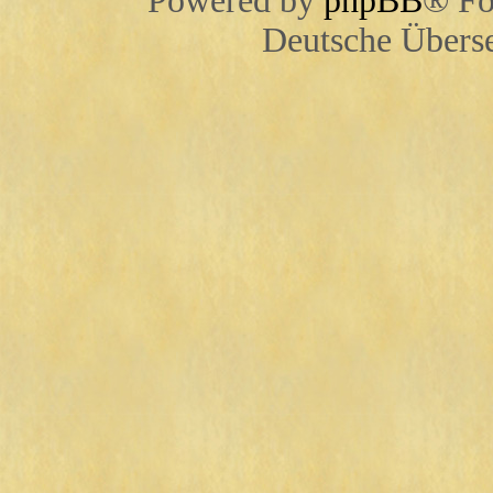
Powered by
phpBB
® Fo
Deutsche Übers