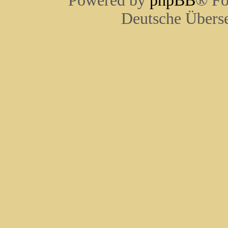
Powered by
phpBB
® Fo
Deutsche Übers