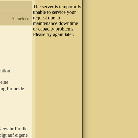
Anmelden
ation.
 eine
ung für beide
Gewähr für die
olgt auf eigene