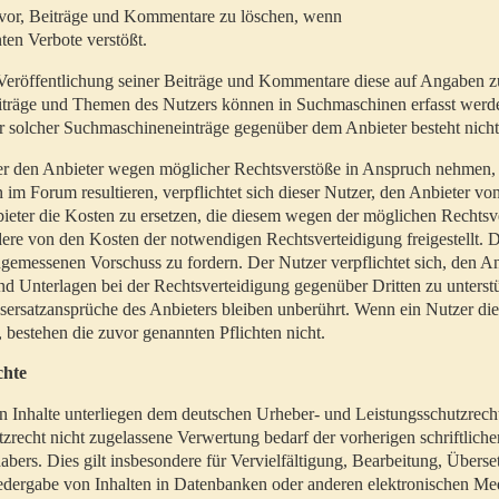
t vor, Beiträge und Kommentare zu löschen, wenn
ten Verbote verstößt.
er Veröffentlichung seiner Beiträge und Kommentare diese auf Angaben z
Beiträge und Themen des Nutzers können in Suchmaschinen erfasst werd
 solcher Suchmaschineneinträge gegenüber dem Anbieter besteht nicht
utzer den Anbieter wegen möglicher Rechtsverstöße in Anspruch nehmen,
 im Forum resultieren, verpflichtet sich dieser Nutzer, den Anbieter vo
eter die Kosten zu ersetzen, die diesem wegen der möglichen Rechtsv
ere von den Kosten der notwendigen Rechtsverteidigung freigestellt. De
ngemessenen Vorschuss zu fordern. Der Nutzer verpflichtet sich, den A
d Unterlagen bei der Rechtsverteidigung gegenüber Dritten zu unterstü
ersatzansprüche des Anbieters bleiben unberührt. Wenn ein Nutzer di
, bestehen die zuvor genannten Pflichten nicht.
chte
en Inhalte unterliegen dem deutschen Urheber- und Leistungsschutzrech
zrecht nicht zugelassene Verwertung bedarf der vorherigen schriftlic
abers. Dies gilt insbesondere für Vervielfältigung, Bearbeitung, Überse
edergabe von Inhalten in Datenbanken oder anderen elektronischen Me