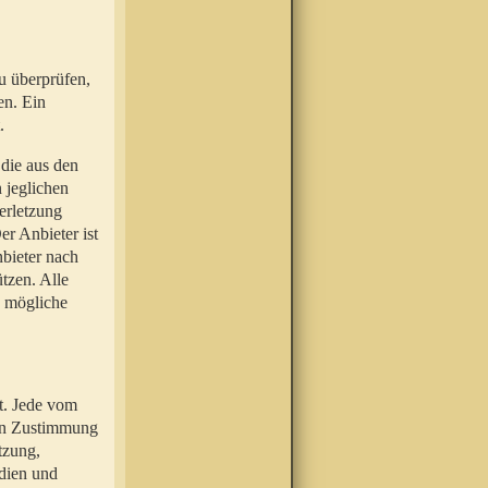
u überprüfen,
en. Ein
.
 die aus den
n jeglichen
erletzung
r Anbieter ist
nbieter nach
tzen. Alle
e mögliche
t. Jede vom
hen Zustimmung
tzung,
dien und