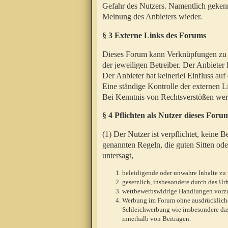
Gefahr des Nutzers. Namentlich gekenn
Meinung des Anbieters wieder.
§ 3 Externe Links des Forums
Dieses Forum kann Verknüpfungen zu We
der jeweiligen Betreiber. Der Anbieter
Der Anbieter hat keinerlei Einfluss auf
Eine ständige Kontrolle der externen L
Bei Kenntnis von Rechtsverstößen werd
§ 4 Pflichten als Nutzer dieses Foru
(1) Der Nutzer ist verpflichtet, keine
genannten Regeln, die guten Sitten ode
untersagt,
beleidigende oder unwahre Inhalte zu 
gesetzlich, insbesondere durch das U
wettbewerbswidrige Handlungen vor
Werbung im Forum ohne ausdrückliche s
Schleichwerbung wie insbesondere das
innerhalb von Beiträgen.