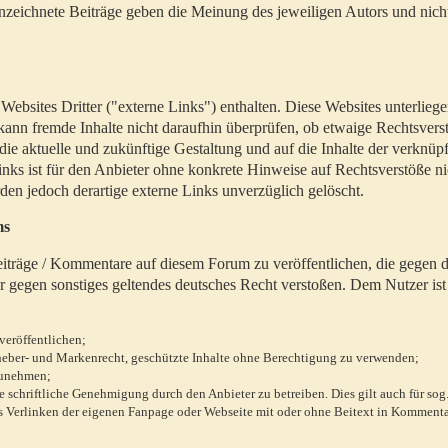
zeichnete Beiträge geben die Meinung des jeweiligen Autors und nich
bsites Dritter ("externe Links") enthalten. Diese Websites unterlieg
 kann fremde Inhalte nicht daraufhin überprüfen, ob etwaige Rechtsvers
 die aktuelle und zukünftige Gestaltung und auf die Inhalte der verknüpf
inks ist für den Anbieter ohne konkrete Hinweise auf Rechtsverstöße n
en jedoch derartige externe Links unverzüglich gelöscht.
ms
 Beiträge / Kommentare auf diesem Forum zu veröffentlichen, die gegen d
r gegen sonstiges geltendes deutsches Recht verstoßen. Dem Nutzer ist
veröffentlichen;
rheber- und Markenrecht, geschützte Inhalte ohne Berechtigung zu verwenden;
zunehmen;
chriftliche Genehmigung durch den Anbieter zu betreiben. Dies gilt auch für sog
 Verlinken der eigenen Fanpage oder Webseite mit oder ohne Beitext in Kommenta