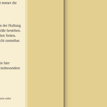
t immer die
en der Haftung
töße bestehen.
ten Seiten.
icht zumutbar.
ie hier
 insbesondere
.
ren oder