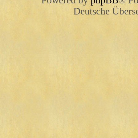
Powered by
phpBB
® Fo
Deutsche Übers