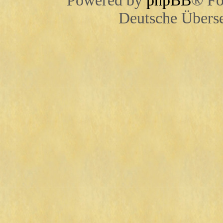
Powered by
phpBB
® Fo
Deutsche Übers