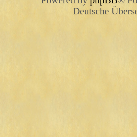
Powered by
phpBB
® Fo
Deutsche Übers