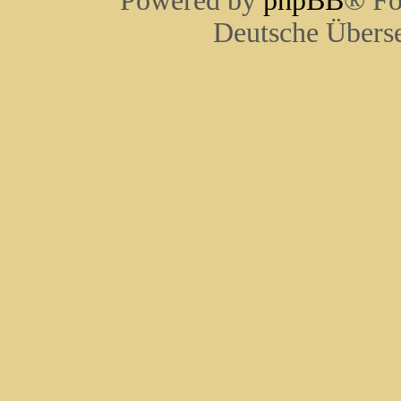
Powered by
phpBB
® Fo
Deutsche Übers