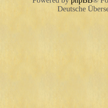
Powered by
phpBB
® Fo
Deutsche Übers