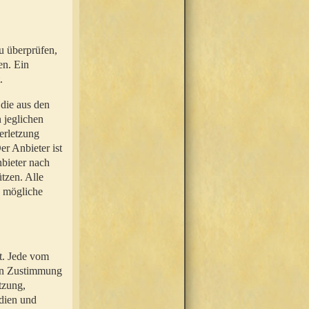
u überprüfen,
en. Ein
.
 die aus den
n jeglichen
erletzung
r Anbieter ist
nbieter nach
tzen. Alle
e mögliche
t. Jede vom
hen Zustimmung
tzung,
dien und