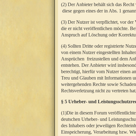
(2) Der Anbieter behält sich das Rech
diese gegen eines der in Abs. 1 genann
(3) Der Nutzer ist verpflichtet, vor d
die er nicht veröffentlichen möchte. 
Anspruch auf Löschung oder Korrektur
(4) Sollten Dritte oder registrierte N
von einem Nutzer eingestellten Inhalten
Ansprüchen freizustellen und dem Anbi
entstehen. Der Anbieter wird insbesond
berechtigt, hierfür vom Nutzer einen a
Treu und Glauben mit Informationen un
weitergehenden Rechte sowie Schadens
Rechtsverletzung nicht zu vertreten hat
§ 5 Urheber- und Leistungsschutzre
(1)Die in diesem Forum veröffentlicht
deutschen Urheber- und Leistungsschut
des Inhabers oder jeweiligen Rechteinh
Einspeicherung, Verarbeitung bzw. Wi