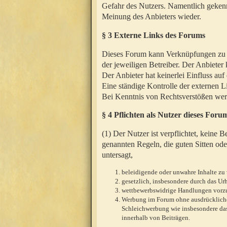
Gefahr des Nutzers. Namentlich gekenn
Meinung des Anbieters wieder.
§ 3 Externe Links des Forums
Dieses Forum kann Verknüpfungen zu We
der jeweiligen Betreiber. Der Anbieter
Der Anbieter hat keinerlei Einfluss auf
Eine ständige Kontrolle der externen L
Bei Kenntnis von Rechtsverstößen werd
§ 4 Pflichten als Nutzer dieses Foru
(1) Der Nutzer ist verpflichtet, keine
genannten Regeln, die guten Sitten ode
untersagt,
beleidigende oder unwahre Inhalte zu 
gesetzlich, insbesondere durch das U
wettbewerbswidrige Handlungen vor
Werbung im Forum ohne ausdrückliche s
Schleichwerbung wie insbesondere das
innerhalb von Beiträgen.