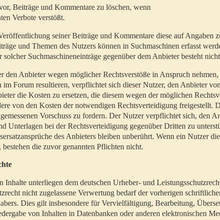
t vor, Beiträge und Kommentare zu löschen, wenn
ten Verbote verstößt.
er Veröffentlichung seiner Beiträge und Kommentare diese auf Angaben z
Beiträge und Themen des Nutzers können in Suchmaschinen erfasst werd
 solcher Suchmaschineneinträge gegenüber dem Anbieter besteht nicht
utzer den Anbieter wegen möglicher Rechtsverstöße in Anspruch nehmen,
 im Forum resultieren, verpflichtet sich dieser Nutzer, den Anbieter vo
eter die Kosten zu ersetzen, die diesem wegen der möglichen Rechtsv
ere von den Kosten der notwendigen Rechtsverteidigung freigestellt. De
ngemessenen Vorschuss zu fordern. Der Nutzer verpflichtet sich, den A
d Unterlagen bei der Rechtsverteidigung gegenüber Dritten zu unterstü
ersatzansprüche des Anbieters bleiben unberührt. Wenn ein Nutzer di
, bestehen die zuvor genannten Pflichten nicht.
chte
en Inhalte unterliegen dem deutschen Urheber- und Leistungsschutzrech
zrecht nicht zugelassene Verwertung bedarf der vorherigen schriftlic
abers. Dies gilt insbesondere für Vervielfältigung, Bearbeitung, Überse
edergabe von Inhalten in Datenbanken oder anderen elektronischen Me