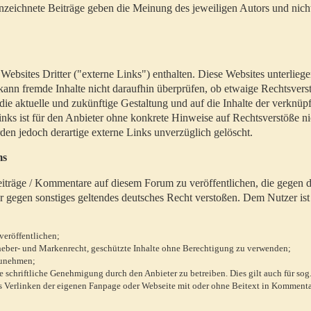
zeichnete Beiträge geben die Meinung des jeweiligen Autors und nich
bsites Dritter ("externe Links") enthalten. Diese Websites unterlieg
 kann fremde Inhalte nicht daraufhin überprüfen, ob etwaige Rechtsvers
 die aktuelle und zukünftige Gestaltung und auf die Inhalte der verknüpf
inks ist für den Anbieter ohne konkrete Hinweise auf Rechtsverstöße n
en jedoch derartige externe Links unverzüglich gelöscht.
ms
 Beiträge / Kommentare auf diesem Forum zu veröffentlichen, die gegen d
r gegen sonstiges geltendes deutsches Recht verstoßen. Dem Nutzer ist
veröffentlichen;
rheber- und Markenrecht, geschützte Inhalte ohne Berechtigung zu verwenden;
zunehmen;
chriftliche Genehmigung durch den Anbieter zu betreiben. Dies gilt auch für sog
 Verlinken der eigenen Fanpage oder Webseite mit oder ohne Beitext in Kommenta