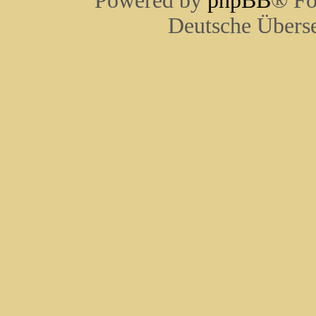
Powered by
phpBB
® Fo
Deutsche Übers