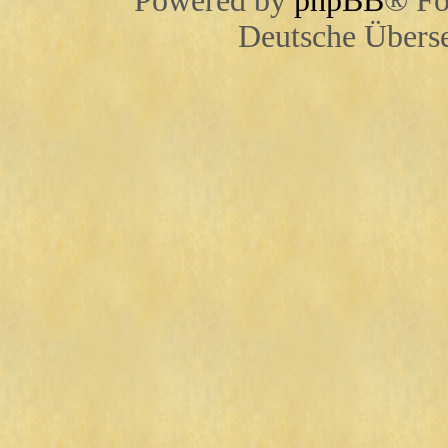
Powered by
phpBB
® Fo
Deutsche Übers