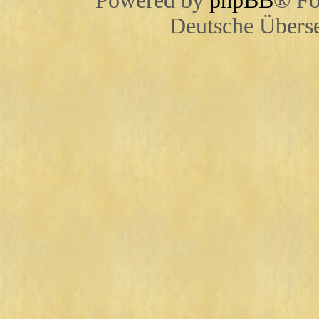
Powered by
phpBB
® Fo
Deutsche Übers