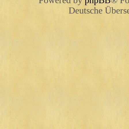
Powered by
phpBB
® Fo
Deutsche Übers