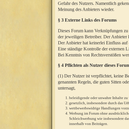
Gefahr des Nutzers. Namentlich gekenn
Meinung des Anbieters wieder.
§ 3 Externe Links des Forums
Dieses Forum kann Verknüpfungen zu We
der jeweiligen Betreiber. Der Anbieter
Der Anbieter hat keinerlei Einfluss auf
Eine ständige Kontrolle der externen L
Bei Kenntnis von Rechtsverstößen werd
§ 4 Pflichten als Nutzer dieses Foru
(1) Der Nutzer ist verpflichtet, keine
genannten Regeln, die guten Sitten ode
untersagt,
beleidigende oder unwahre Inhalte zu 
gesetzlich, insbesondere durch das U
wettbewerbswidrige Handlungen vor
Werbung im Forum ohne ausdrückliche s
Schleichwerbung wie insbesondere das
innerhalb von Beiträgen.