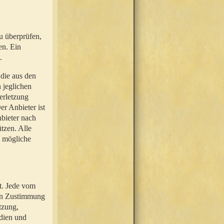
u überprüfen,
en. Ein
.
 die aus den
n jeglichen
erletzung
r Anbieter ist
nbieter nach
tzen. Alle
e mögliche
t. Jede vom
hen Zustimmung
tzung,
dien und