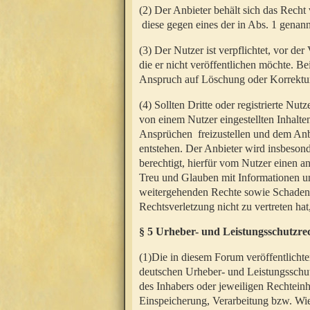
(2) Der Anbieter behält sich das Rech
diese gegen eines der in Abs. 1 genann
(3) Der Nutzer ist verpflichtet, vor d
die er nicht veröffentlichen möchte. 
Anspruch auf Löschung oder Korrektur
(4) Sollten Dritte oder registrierte N
von einem Nutzer eingestellten Inhalten
Ansprüchen freizustellen und dem Anbi
entstehen. Der Anbieter wird insbesond
berechtigt, hierfür vom Nutzer einen a
Treu und Glauben mit Informationen un
weitergehenden Rechte sowie Schadens
Rechtsverletzung nicht zu vertreten hat
§ 5 Urheber- und Leistungsschutzre
(1)Die in diesem Forum veröffentlicht
deutschen Urheber- und Leistungsschut
des Inhabers oder jeweiligen Rechteinh
Einspeicherung, Verarbeitung bzw. Wi