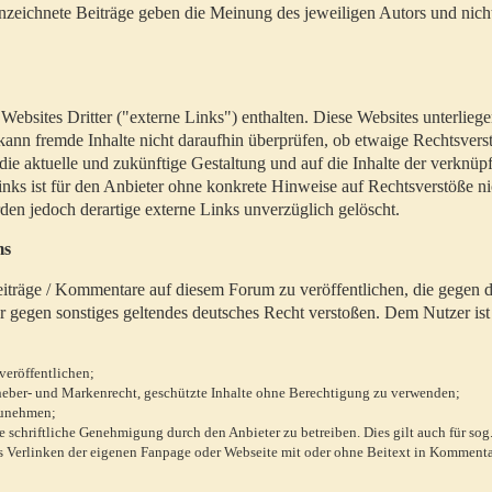
zeichnete Beiträge geben die Meinung des jeweiligen Autors und nich
bsites Dritter ("externe Links") enthalten. Diese Websites unterlieg
 kann fremde Inhalte nicht daraufhin überprüfen, ob etwaige Rechtsvers
 die aktuelle und zukünftige Gestaltung und auf die Inhalte der verknüpf
inks ist für den Anbieter ohne konkrete Hinweise auf Rechtsverstöße n
en jedoch derartige externe Links unverzüglich gelöscht.
ms
 Beiträge / Kommentare auf diesem Forum zu veröffentlichen, die gegen d
r gegen sonstiges geltendes deutsches Recht verstoßen. Dem Nutzer ist
veröffentlichen;
rheber- und Markenrecht, geschützte Inhalte ohne Berechtigung zu verwenden;
zunehmen;
chriftliche Genehmigung durch den Anbieter zu betreiben. Dies gilt auch für sog
 Verlinken der eigenen Fanpage oder Webseite mit oder ohne Beitext in Kommenta