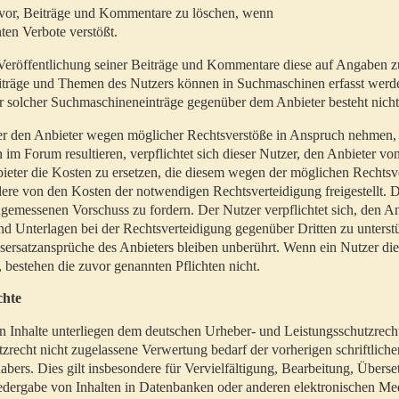
t vor, Beiträge und Kommentare zu löschen, wenn
ten Verbote verstößt.
er Veröffentlichung seiner Beiträge und Kommentare diese auf Angaben z
Beiträge und Themen des Nutzers können in Suchmaschinen erfasst werd
 solcher Suchmaschineneinträge gegenüber dem Anbieter besteht nicht
utzer den Anbieter wegen möglicher Rechtsverstöße in Anspruch nehmen,
 im Forum resultieren, verpflichtet sich dieser Nutzer, den Anbieter vo
eter die Kosten zu ersetzen, die diesem wegen der möglichen Rechtsv
ere von den Kosten der notwendigen Rechtsverteidigung freigestellt. De
ngemessenen Vorschuss zu fordern. Der Nutzer verpflichtet sich, den A
d Unterlagen bei der Rechtsverteidigung gegenüber Dritten zu unterstü
ersatzansprüche des Anbieters bleiben unberührt. Wenn ein Nutzer di
, bestehen die zuvor genannten Pflichten nicht.
chte
en Inhalte unterliegen dem deutschen Urheber- und Leistungsschutzrech
zrecht nicht zugelassene Verwertung bedarf der vorherigen schriftlic
abers. Dies gilt insbesondere für Vervielfältigung, Bearbeitung, Überse
edergabe von Inhalten in Datenbanken oder anderen elektronischen Me