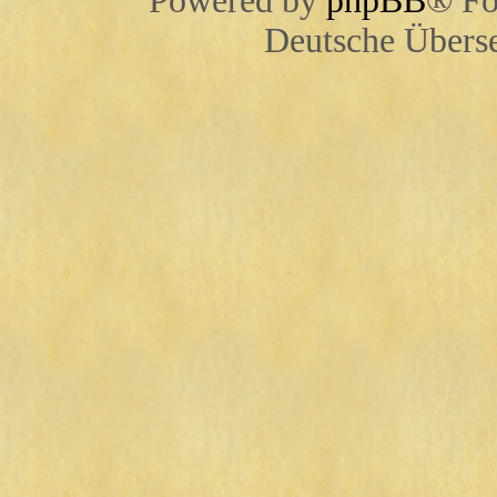
Powered by
phpBB
® Fo
Deutsche Übers