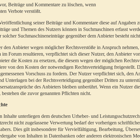
t vor, Beiträge und Kommentare zu löschen, wenn
ten Verbote verstößt.
er Veröffentlichung seiner Beiträge und Kommentare diese auf Angaben z
Beiträge und Themen des Nutzers können in Suchmaschinen erfasst werd
 solcher Suchmaschineneinträge gegenüber dem Anbieter besteht nicht
utzer den Anbieter wegen möglicher Rechtsverstöße in Anspruch nehmen,
 im Forum resultieren, verpflichtet sich dieser Nutzer, den Anbieter vo
eter die Kosten zu ersetzen, die diesem wegen der möglichen Rechtsv
ere von den Kosten der notwendigen Rechtsverteidigung freigestellt. De
ngemessenen Vorschuss zu fordern. Der Nutzer verpflichtet sich, den A
d Unterlagen bei der Rechtsverteidigung gegenüber Dritten zu unterstü
ersatzansprüche des Anbieters bleiben unberührt. Wenn ein Nutzer di
, bestehen die zuvor genannten Pflichten nicht.
chte
en Inhalte unterliegen dem deutschen Urheber- und Leistungsschutzrech
zrecht nicht zugelassene Verwertung bedarf der vorherigen schriftlic
abers. Dies gilt insbesondere für Vervielfältigung, Bearbeitung, Überse
edergabe von Inhalten in Datenbanken oder anderen elektronischen Me