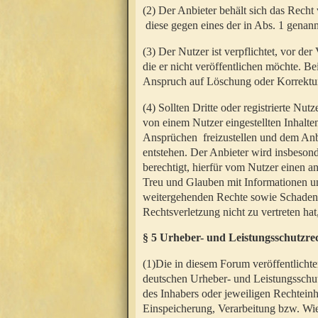
(2) Der Anbieter behält sich das Rech
diese gegen eines der in Abs. 1 genann
(3) Der Nutzer ist verpflichtet, vor d
die er nicht veröffentlichen möchte. 
Anspruch auf Löschung oder Korrektur
(4) Sollten Dritte oder registrierte N
von einem Nutzer eingestellten Inhalten
Ansprüchen freizustellen und dem Anbi
entstehen. Der Anbieter wird insbesond
berechtigt, hierfür vom Nutzer einen a
Treu und Glauben mit Informationen un
weitergehenden Rechte sowie Schadens
Rechtsverletzung nicht zu vertreten hat
§ 5 Urheber- und Leistungsschutzre
(1)Die in diesem Forum veröffentlicht
deutschen Urheber- und Leistungsschut
des Inhabers oder jeweiligen Rechteinh
Einspeicherung, Verarbeitung bzw. Wi