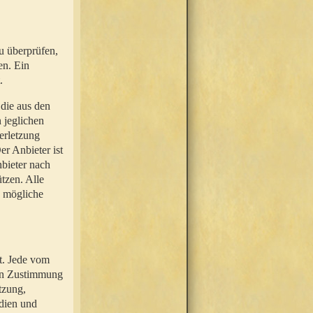
u überprüfen,
en. Ein
.
 die aus den
n jeglichen
erletzung
r Anbieter ist
nbieter nach
tzen. Alle
e mögliche
t. Jede vom
hen Zustimmung
tzung,
dien und