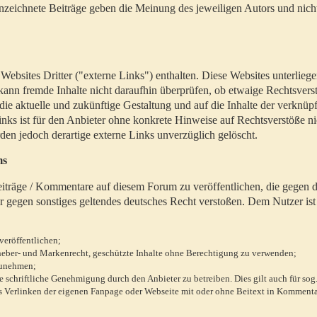
zeichnete Beiträge geben die Meinung des jeweiligen Autors und nich
bsites Dritter ("externe Links") enthalten. Diese Websites unterlieg
 kann fremde Inhalte nicht daraufhin überprüfen, ob etwaige Rechtsvers
 die aktuelle und zukünftige Gestaltung und auf die Inhalte der verknüpf
inks ist für den Anbieter ohne konkrete Hinweise auf Rechtsverstöße n
en jedoch derartige externe Links unverzüglich gelöscht.
ms
 Beiträge / Kommentare auf diesem Forum zu veröffentlichen, die gegen d
r gegen sonstiges geltendes deutsches Recht verstoßen. Dem Nutzer ist
veröffentlichen;
rheber- und Markenrecht, geschützte Inhalte ohne Berechtigung zu verwenden;
zunehmen;
chriftliche Genehmigung durch den Anbieter zu betreiben. Dies gilt auch für sog
 Verlinken der eigenen Fanpage oder Webseite mit oder ohne Beitext in Kommenta