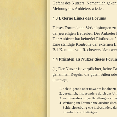
Gefahr des Nutzers. Namentlich gekenn
Meinung des Anbieters wieder.
§ 3 Externe Links des Forums
Dieses Forum kann Verknüpfungen zu We
der jeweiligen Betreiber. Der Anbieter
Der Anbieter hat keinerlei Einfluss auf
Eine ständige Kontrolle der externen L
Bei Kenntnis von Rechtsverstößen werd
§ 4 Pflichten als Nutzer dieses Foru
(1) Der Nutzer ist verpflichtet, keine
genannten Regeln, die guten Sitten ode
untersagt,
beleidigende oder unwahre Inhalte zu 
gesetzlich, insbesondere durch das U
wettbewerbswidrige Handlungen vor
Werbung im Forum ohne ausdrückliche s
Schleichwerbung wie insbesondere das
innerhalb von Beiträgen.