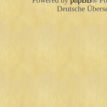
Powered by
phpBB
® Fo
Deutsche Übers