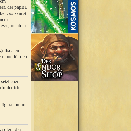
nem
bers, der phpBB
ben, so kannst
inem
resse, mit dem
riffsdaten
rn und für den
setzlicher
rforderlich
nfiguration im
 sofern dies