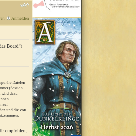
ren
Anmelden
„das Board“)
mporäre Dateien
mmer (Session-
d wird dazu
önnen.
h auf
rden und die von
nutzernamen,
dir empfohlen,