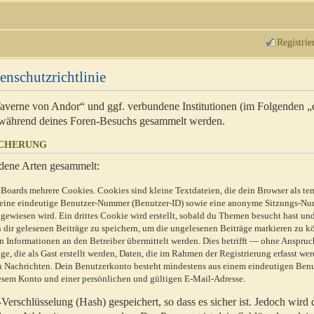
Registrie
enschutzrichtlinie
 Taverne von Andor“ und ggf. verbundene Institutionen (im Folgenden 
während deines Foren-Besuchs gesammelt werden.
ICHERUNG
dene Arten gesammelt:
Boards mehrere Cookies. Cookies sind kleine Textdateien, die dein Browser als te
n eine eindeutige Benutzer-Nummer (Benutzer-ID) sowie eine anonyme Sitzungs-Nu
gewiesen wird. Ein drittes Cookie wird erstellt, sobald du Themen besucht hast un
 dir gelesenen Beiträge zu speichern, um die ungelesenen Beiträge markieren zu k
 Informationen an den Betreiber übermittelt werden. Dies betrifft — ohne Anspruc
e, die als Gast erstellt werden, Daten, die im Rahmen der Registrierung erfasst we
ten Nachrichten. Dein Benutzerkonto besteht mindestens aus einem eindeutigen Be
sem Konto und einer persönlichen und gültigen E-Mail-Adresse.
erschlüsselung (Hash) gespeichert, so dass es sicher ist. Jedoch wird 