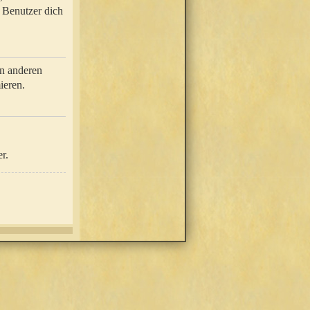
e Benutzer dich
in anderen
ieren.
r.