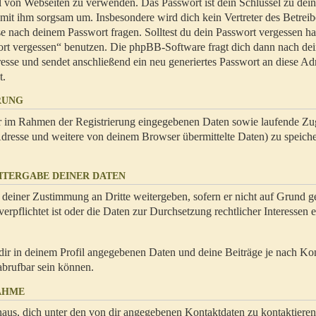
hl von Webseiten zu verwenden. Das Passwort ist dein Schlüssel zu dei
 mit ihm sorgsam um. Insbesondere wird dich kein Vertreter des Betrei
se nach deinem Passwort fragen. Solltest du dein Passwort vergessen ha
ort vergessen“ benutzen. Die phpBB-Software fragt dich dann nach de
se und sendet anschließend ein neu generiertes Passwort an diese Ad
t.
RUNG
dir im Rahmen der Registrierung eingegebenen Daten sowie laufende Zug
resse und weitere von deinem Browser übermittelte Daten) zu speiche
ITERGABE DEINER DATEN
 deiner Zustimmung an Dritte weitergeben, sofern er nicht auf Grund ge
rpflichtet ist oder die Daten zur Durchsetzung rechtlicher Interessen e
dir in deinem Profil angegebenen Daten und deine Beiträge je nach Ko
abrufbar sein können.
AHME
naus, dich unter den von dir angegebenen Kontaktdaten zu kontaktieren,