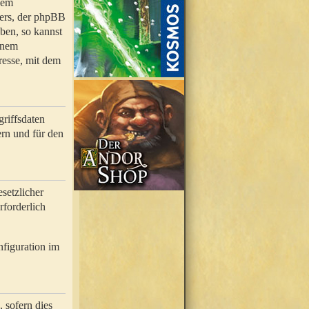
nem
bers, der phpBB
ben, so kannst
inem
resse, mit dem
riffsdaten
rn und für den
setzlicher
rforderlich
nfiguration im
 sofern dies