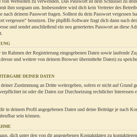
hl von Webseiten zu verwenden. Das Passwort ist dein Schlüssel zu dei
 mit ihm sorgsam um. Insbesondere wird dich kein Vertreter des Betrei
se nach deinem Passwort fragen. Solltest du dein Passwort vergessen ha
ort vergessen“ benutzen. Die phpBB-Software fragt dich dann nach de
se und sendet anschließend ein neu generiertes Passwort an diese Ad
t.
RUNG
dir im Rahmen der Registrierung eingegebenen Daten sowie laufende Zug
resse und weitere von deinem Browser übermittelte Daten) zu speiche
ITERGABE DEINER DATEN
 deiner Zustimmung an Dritte weitergeben, sofern er nicht auf Grund ge
rpflichtet ist oder die Daten zur Durchsetzung rechtlicher Interessen e
dir in deinem Profil angegebenen Daten und deine Beiträge je nach Ko
abrufbar sein können.
AHME
naus, dich unter den von dir angegebenen Kontaktdaten zu kontaktieren,