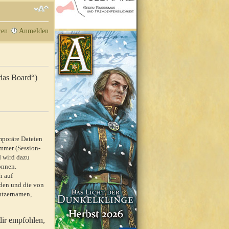
ren
Anmelden
„das Board“)
mporäre Dateien
mmer (Session-
d wird dazu
önnen.
h auf
rden und die von
nutzernamen,
dir empfohlen,