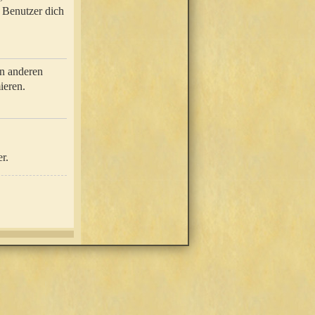
e Benutzer dich
in anderen
ieren.
r.