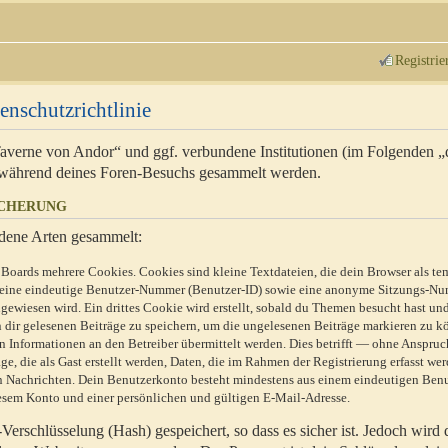
Registrie
enschutzrichtlinie
 Taverne von Andor“ und ggf. verbundene Institutionen (im Folgenden 
während deines Foren-Besuchs gesammelt werden.
ICHERUNG
dene Arten gesammelt:
Boards mehrere Cookies. Cookies sind kleine Textdateien, die dein Browser als te
n eine eindeutige Benutzer-Nummer (Benutzer-ID) sowie eine anonyme Sitzungs-Nu
gewiesen wird. Ein drittes Cookie wird erstellt, sobald du Themen besucht hast un
 dir gelesenen Beiträge zu speichern, um die ungelesenen Beiträge markieren zu k
 Informationen an den Betreiber übermittelt werden. Dies betrifft — ohne Anspruc
e, die als Gast erstellt werden, Daten, die im Rahmen der Registrierung erfasst we
ten Nachrichten. Dein Benutzerkonto besteht mindestens aus einem eindeutigen Be
sem Konto und einer persönlichen und gültigen E-Mail-Adresse.
erschlüsselung (Hash) gespeichert, so dass es sicher ist. Jedoch wird 