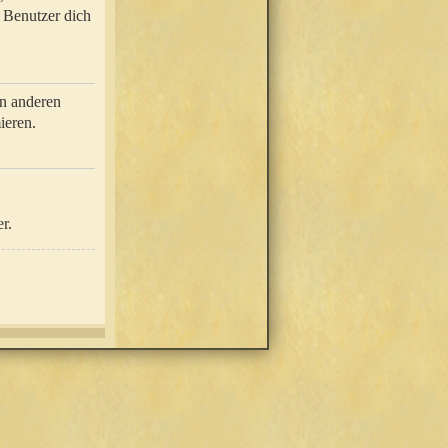
e Benutzer dich
in anderen
ieren.
r.