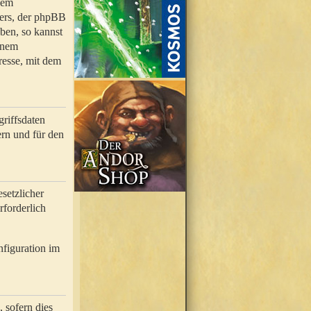
nem
bers, der phpBB
ben, so kannst
inem
resse, mit dem
riffsdaten
rn und für den
setzlicher
rforderlich
nfiguration im
 sofern dies