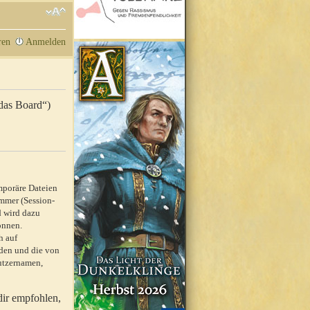
ren
Anmelden
„das Board“)
mporäre Dateien
mmer (Session-
d wird dazu
önnen.
h auf
rden und die von
nutzernamen,
dir empfohlen,