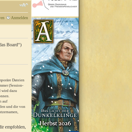
ren
Anmelden
„das Board“)
mporäre Dateien
mmer (Session-
d wird dazu
önnen.
h auf
rden und die von
nutzernamen,
dir empfohlen,