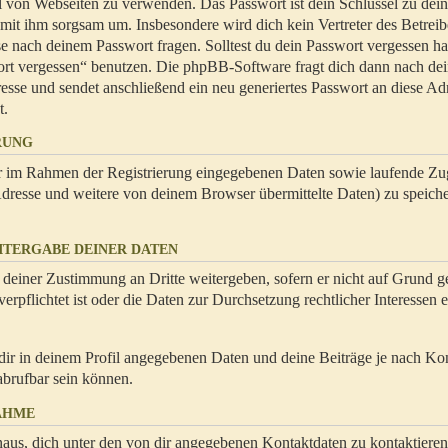
hl von Webseiten zu verwenden. Das Passwort ist dein Schlüssel zu dei
 mit ihm sorgsam um. Insbesondere wird dich kein Vertreter des Betrei
se nach deinem Passwort fragen. Solltest du dein Passwort vergessen ha
ort vergessen“ benutzen. Die phpBB-Software fragt dich dann nach de
se und sendet anschließend ein neu generiertes Passwort an diese Ad
t.
RUNG
dir im Rahmen der Registrierung eingegebenen Daten sowie laufende Zug
resse und weitere von deinem Browser übermittelte Daten) zu speiche
ITERGABE DEINER DATEN
 deiner Zustimmung an Dritte weitergeben, sofern er nicht auf Grund ge
rpflichtet ist oder die Daten zur Durchsetzung rechtlicher Interessen e
dir in deinem Profil angegebenen Daten und deine Beiträge je nach Ko
abrufbar sein können.
AHME
naus, dich unter den von dir angegebenen Kontaktdaten zu kontaktieren,