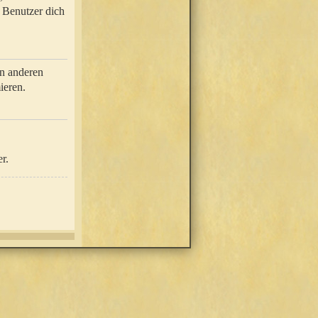
e Benutzer dich
in anderen
ieren.
r.