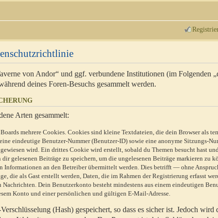
Registrie
enschutzrichtlinie
 Taverne von Andor“ und ggf. verbundene Institutionen (im Folgenden 
während deines Foren-Besuchs gesammelt werden.
ICHERUNG
dene Arten gesammelt:
Boards mehrere Cookies. Cookies sind kleine Textdateien, die dein Browser als te
n eine eindeutige Benutzer-Nummer (Benutzer-ID) sowie eine anonyme Sitzungs-Nu
gewiesen wird. Ein drittes Cookie wird erstellt, sobald du Themen besucht hast un
 dir gelesenen Beiträge zu speichern, um die ungelesenen Beiträge markieren zu k
 Informationen an den Betreiber übermittelt werden. Dies betrifft — ohne Anspruc
e, die als Gast erstellt werden, Daten, die im Rahmen der Registrierung erfasst we
ten Nachrichten. Dein Benutzerkonto besteht mindestens aus einem eindeutigen Be
sem Konto und einer persönlichen und gültigen E-Mail-Adresse.
erschlüsselung (Hash) gespeichert, so dass es sicher ist. Jedoch wird 