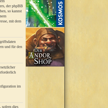
nem
bers, der phpBB
ben, so kannst
inem
resse, mit dem
riffsdaten
rn und für den
setzlicher
rforderlich
nfiguration im
 sofern dies