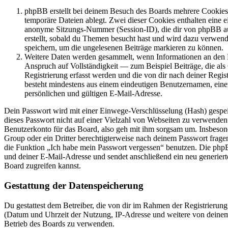
phpBB erstellt bei deinem Besuch des Boards mehrere Cookies. 
temporäre Dateien ablegt. Zwei dieser Cookies enthalten eine
anonyme Sitzungs-Nummer (Session-ID), die dir von phpBB aut
erstellt, sobald du Themen besucht hast und wird dazu verwend
speichern, um die ungelesenen Beiträge markieren zu können.
Weitere Daten werden gesammelt, wenn Informationen an den Be
Anspruch auf Vollständigkeit — zum Beispiel Beiträge, die als
Registrierung erfasst werden und die von dir nach deiner Regis
besteht mindestens aus einem eindeutigen Benutzernamen, ei
persönlichen und gültigen E-Mail-Adresse.
Dein Passwort wird mit einer Einwege-Verschlüsselung (Hash) gespeich
dieses Passwort nicht auf einer Vielzahl von Webseiten zu verwenden
Benutzerkonto für das Board, also geh mit ihm sorgsam um. Insbesond
Group oder ein Dritter berechtigterweise nach deinem Passwort fragen
die Funktion „Ich habe mein Passwort vergessen“ benutzen. Die ph
und deiner E-Mail-Adresse und sendet anschließend ein neu generiert
Board zugreifen kannst.
Gestattung der Datenspeicherung
Du gestattest dem Betreiber, die von dir im Rahmen der Registrierun
(Datum und Uhrzeit der Nutzung, IP-Adresse und weitere von deinem
Betrieb des Boards zu verwenden.