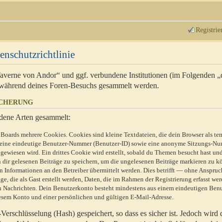
Registrie
enschutzrichtlinie
 Taverne von Andor“ und ggf. verbundene Institutionen (im Folgenden 
während deines Foren-Besuchs gesammelt werden.
ICHERUNG
dene Arten gesammelt:
Boards mehrere Cookies. Cookies sind kleine Textdateien, die dein Browser als te
n eine eindeutige Benutzer-Nummer (Benutzer-ID) sowie eine anonyme Sitzungs-Nu
gewiesen wird. Ein drittes Cookie wird erstellt, sobald du Themen besucht hast un
 dir gelesenen Beiträge zu speichern, um die ungelesenen Beiträge markieren zu k
 Informationen an den Betreiber übermittelt werden. Dies betrifft — ohne Anspruc
e, die als Gast erstellt werden, Daten, die im Rahmen der Registrierung erfasst we
ten Nachrichten. Dein Benutzerkonto besteht mindestens aus einem eindeutigen Be
sem Konto und einer persönlichen und gültigen E-Mail-Adresse.
erschlüsselung (Hash) gespeichert, so dass es sicher ist. Jedoch wird 