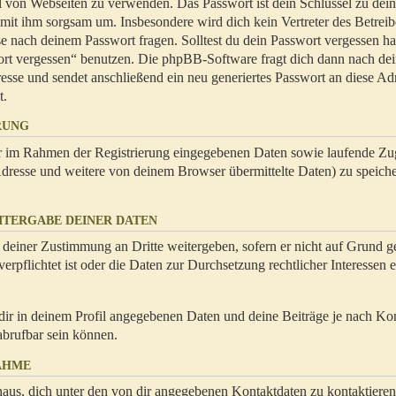
hl von Webseiten zu verwenden. Das Passwort ist dein Schlüssel zu dei
 mit ihm sorgsam um. Insbesondere wird dich kein Vertreter des Betrei
se nach deinem Passwort fragen. Solltest du dein Passwort vergessen ha
ort vergessen“ benutzen. Die phpBB-Software fragt dich dann nach de
se und sendet anschließend ein neu generiertes Passwort an diese Ad
t.
RUNG
dir im Rahmen der Registrierung eingegebenen Daten sowie laufende Zug
resse und weitere von deinem Browser übermittelte Daten) zu speiche
ITERGABE DEINER DATEN
 deiner Zustimmung an Dritte weitergeben, sofern er nicht auf Grund ge
rpflichtet ist oder die Daten zur Durchsetzung rechtlicher Interessen e
dir in deinem Profil angegebenen Daten und deine Beiträge je nach Ko
abrufbar sein können.
AHME
naus, dich unter den von dir angegebenen Kontaktdaten zu kontaktieren,