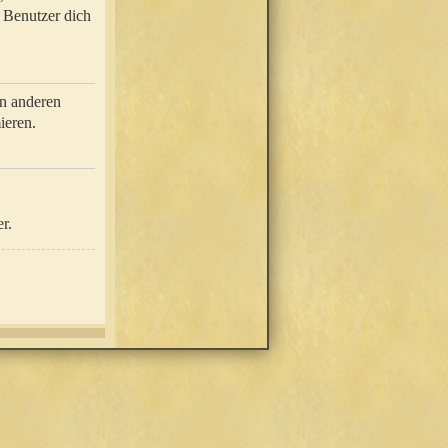
e Benutzer dich
in anderen
ieren.
r.