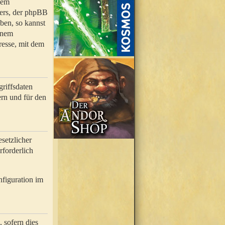
nem
bers, der phpBB
ben, so kannst
inem
resse, mit dem
riffsdaten
rn und für den
setzlicher
rforderlich
nfiguration im
 sofern dies