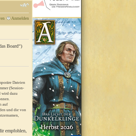
ren
Anmelden
„das Board“)
mporäre Dateien
mmer (Session-
d wird dazu
önnen.
h auf
rden und die von
nutzernamen,
dir empfohlen,