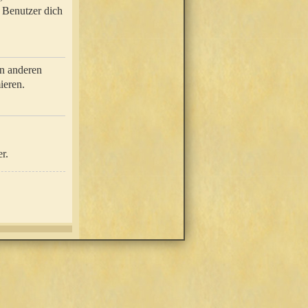
e Benutzer dich
in anderen
ieren.
r.