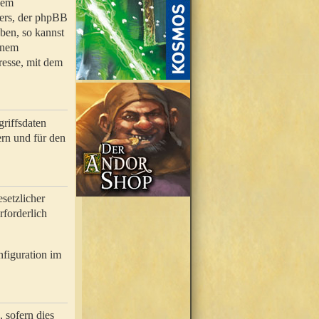
nem
bers, der phpBB
ben, so kannst
inem
resse, mit dem
riffsdaten
rn und für den
setzlicher
rforderlich
nfiguration im
 sofern dies