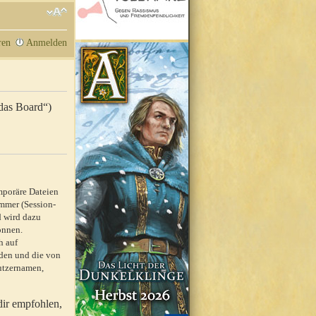
ren
Anmelden
„das Board“)
mporäre Dateien
mmer (Session-
d wird dazu
önnen.
h auf
rden und die von
nutzernamen,
dir empfohlen,