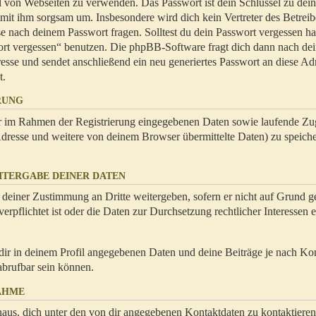
hl von Webseiten zu verwenden. Das Passwort ist dein Schlüssel zu dei
 mit ihm sorgsam um. Insbesondere wird dich kein Vertreter des Betrei
se nach deinem Passwort fragen. Solltest du dein Passwort vergessen ha
ort vergessen“ benutzen. Die phpBB-Software fragt dich dann nach de
se und sendet anschließend ein neu generiertes Passwort an diese Ad
t.
RUNG
dir im Rahmen der Registrierung eingegebenen Daten sowie laufende Zug
resse und weitere von deinem Browser übermittelte Daten) zu speiche
ITERGABE DEINER DATEN
 deiner Zustimmung an Dritte weitergeben, sofern er nicht auf Grund ge
rpflichtet ist oder die Daten zur Durchsetzung rechtlicher Interessen e
dir in deinem Profil angegebenen Daten und deine Beiträge je nach Ko
abrufbar sein können.
AHME
naus, dich unter den von dir angegebenen Kontaktdaten zu kontaktieren,