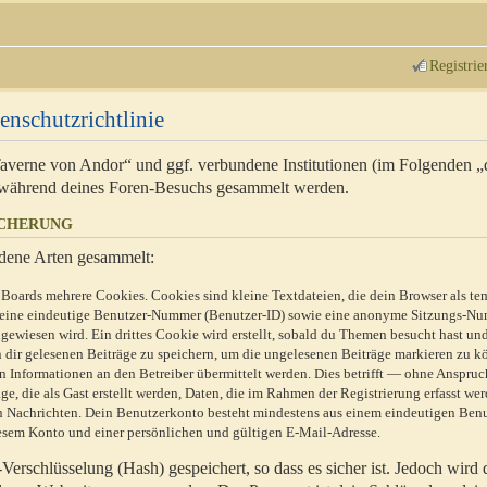
Registrie
enschutzrichtlinie
 Taverne von Andor“ und ggf. verbundene Institutionen (im Folgenden 
während deines Foren-Besuchs gesammelt werden.
ICHERUNG
dene Arten gesammelt:
Boards mehrere Cookies. Cookies sind kleine Textdateien, die dein Browser als te
n eine eindeutige Benutzer-Nummer (Benutzer-ID) sowie eine anonyme Sitzungs-Nu
gewiesen wird. Ein drittes Cookie wird erstellt, sobald du Themen besucht hast un
 dir gelesenen Beiträge zu speichern, um die ungelesenen Beiträge markieren zu k
 Informationen an den Betreiber übermittelt werden. Dies betrifft — ohne Anspruc
e, die als Gast erstellt werden, Daten, die im Rahmen der Registrierung erfasst we
ten Nachrichten. Dein Benutzerkonto besteht mindestens aus einem eindeutigen Be
sem Konto und einer persönlichen und gültigen E-Mail-Adresse.
erschlüsselung (Hash) gespeichert, so dass es sicher ist. Jedoch wird 