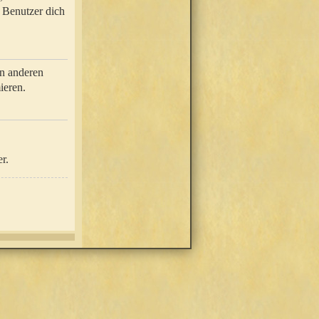
e Benutzer dich
in anderen
ieren.
r.