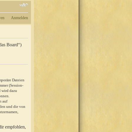
ren
Anmelden
„das Board“)
mporäre Dateien
mmer (Session-
d wird dazu
önnen.
h auf
rden und die von
nutzernamen,
dir empfohlen,