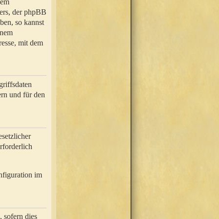
nem
bers, der phpBB
ben, so kannst
inem
resse, mit dem
riffsdaten
rn und für den
setzlicher
rforderlich
nfiguration im
 sofern dies