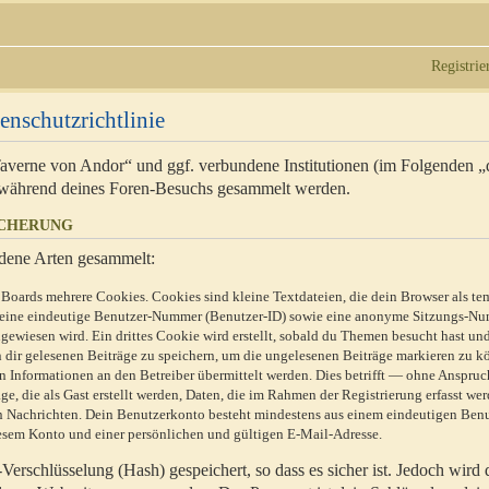
Registrie
enschutzrichtlinie
 Taverne von Andor“ und ggf. verbundene Institutionen (im Folgenden 
während deines Foren-Besuchs gesammelt werden.
ICHERUNG
dene Arten gesammelt:
Boards mehrere Cookies. Cookies sind kleine Textdateien, die dein Browser als te
n eine eindeutige Benutzer-Nummer (Benutzer-ID) sowie eine anonyme Sitzungs-Nu
gewiesen wird. Ein drittes Cookie wird erstellt, sobald du Themen besucht hast un
 dir gelesenen Beiträge zu speichern, um die ungelesenen Beiträge markieren zu k
 Informationen an den Betreiber übermittelt werden. Dies betrifft — ohne Anspruc
e, die als Gast erstellt werden, Daten, die im Rahmen der Registrierung erfasst we
ten Nachrichten. Dein Benutzerkonto besteht mindestens aus einem eindeutigen Be
sem Konto und einer persönlichen und gültigen E-Mail-Adresse.
erschlüsselung (Hash) gespeichert, so dass es sicher ist. Jedoch wird 