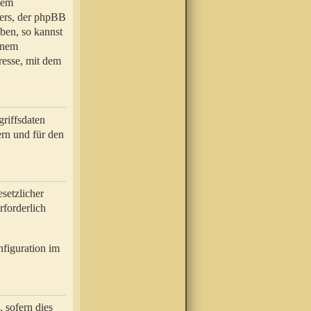
nem
bers, der phpBB
ben, so kannst
inem
resse, mit dem
riffsdaten
rn und für den
setzlicher
rforderlich
nfiguration im
 sofern dies