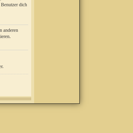
e Benutzer dich
in anderen
ieren.
r.