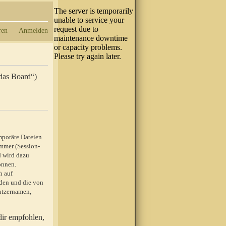
ren
Anmelden
„das Board“)
mporäre Dateien
mmer (Session-
d wird dazu
önnen.
h auf
rden und die von
nutzernamen,
dir empfohlen,