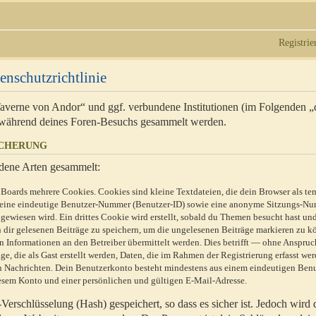
Registrie
enschutzrichtlinie
 Taverne von Andor“ und ggf. verbundene Institutionen (im Folgenden 
während deines Foren-Besuchs gesammelt werden.
ICHERUNG
dene Arten gesammelt:
Boards mehrere Cookies. Cookies sind kleine Textdateien, die dein Browser als te
n eine eindeutige Benutzer-Nummer (Benutzer-ID) sowie eine anonyme Sitzungs-Nu
gewiesen wird. Ein drittes Cookie wird erstellt, sobald du Themen besucht hast un
 dir gelesenen Beiträge zu speichern, um die ungelesenen Beiträge markieren zu k
 Informationen an den Betreiber übermittelt werden. Dies betrifft — ohne Anspruc
e, die als Gast erstellt werden, Daten, die im Rahmen der Registrierung erfasst we
ten Nachrichten. Dein Benutzerkonto besteht mindestens aus einem eindeutigen Be
sem Konto und einer persönlichen und gültigen E-Mail-Adresse.
erschlüsselung (Hash) gespeichert, so dass es sicher ist. Jedoch wird 