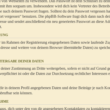
hl von Webseiten zu verwenden. Das Passwort ist dein Schlüssel zu dei
 mit ihm sorgsam um. Insbesondere wird dich kein Vertreter des Betrei
se nach deinem Passwort fragen. Solltest du dein Passwort vergessen ha
ort vergessen“ benutzen. Die phpBB-Software fragt dich dann nach de
se und sendet anschließend ein neu generiertes Passwort an diese Ad
t.
RUNG
dir im Rahmen der Registrierung eingegebenen Daten sowie laufende Zug
resse und weitere von deinem Browser übermittelte Daten) zu speiche
ITERGABE DEINER DATEN
 deiner Zustimmung an Dritte weitergeben, sofern er nicht auf Grund ge
rpflichtet ist oder die Daten zur Durchsetzung rechtlicher Interessen e
dir in deinem Profil angegebenen Daten und deine Beiträge je nach Ko
abrufbar sein können.
AHME
naus, dich unter den von dir angegebenen Kontaktdaten zu kontaktieren,