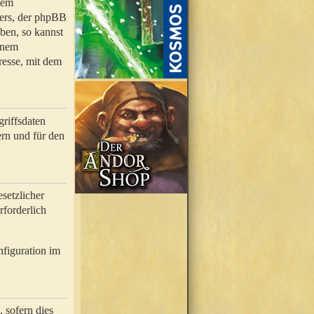
nem
bers, der phpBB
ben, so kannst
inem
resse, mit dem
riffsdaten
rn und für den
setzlicher
rforderlich
nfiguration im
 sofern dies