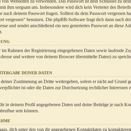
hl von Webseiten zu verwenden. Das Passwort ist dein Schlüssel zu dei
 mit ihm sorgsam um. Insbesondere wird dich kein Vertreter des Betrei
se nach deinem Passwort fragen. Solltest du dein Passwort vergessen ha
ort vergessen“ benutzen. Die phpBB-Software fragt dich dann nach de
se und sendet anschließend ein neu generiertes Passwort an diese Ad
t.
RUNG
dir im Rahmen der Registrierung eingegebenen Daten sowie laufende Zug
resse und weitere von deinem Browser übermittelte Daten) zu speiche
ITERGABE DEINER DATEN
 deiner Zustimmung an Dritte weitergeben, sofern er nicht auf Grund ge
rpflichtet ist oder die Daten zur Durchsetzung rechtlicher Interessen e
dir in deinem Profil angegebenen Daten und deine Beiträge je nach Ko
abrufbar sein können.
AHME
naus, dich unter den von dir angegebenen Kontaktdaten zu kontaktieren,