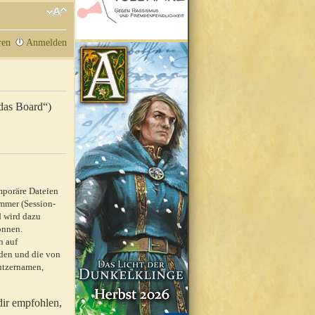
ren
Anmelden
„das Board“)
mporäre Dateien
mmer (Session-
d wird dazu
önnen.
h auf
rden und die von
nutzernamen,
dir empfohlen,