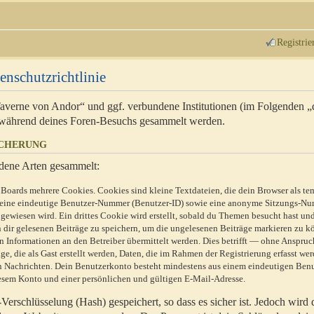
Registrie
enschutzrichtlinie
 Taverne von Andor“ und ggf. verbundene Institutionen (im Folgenden 
während deines Foren-Besuchs gesammelt werden.
ICHERUNG
dene Arten gesammelt:
Boards mehrere Cookies. Cookies sind kleine Textdateien, die dein Browser als te
n eine eindeutige Benutzer-Nummer (Benutzer-ID) sowie eine anonyme Sitzungs-Nu
gewiesen wird. Ein drittes Cookie wird erstellt, sobald du Themen besucht hast un
 dir gelesenen Beiträge zu speichern, um die ungelesenen Beiträge markieren zu k
 Informationen an den Betreiber übermittelt werden. Dies betrifft — ohne Anspruc
e, die als Gast erstellt werden, Daten, die im Rahmen der Registrierung erfasst we
ten Nachrichten. Dein Benutzerkonto besteht mindestens aus einem eindeutigen Be
sem Konto und einer persönlichen und gültigen E-Mail-Adresse.
erschlüsselung (Hash) gespeichert, so dass es sicher ist. Jedoch wird 