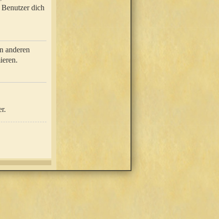
e Benutzer dich
in anderen
ieren.
r.