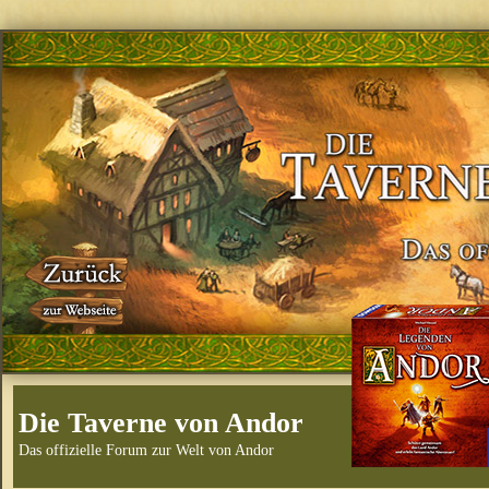
Die Taverne von Andor
Das offizielle Forum zur Welt von Andor