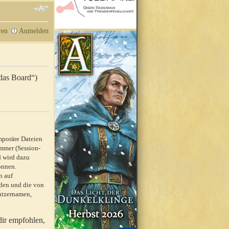
ren
Anmelden
„das Board“)
mporäre Dateien
mmer (Session-
d wird dazu
önnen.
h auf
rden und die von
nutzernamen,
dir empfohlen,