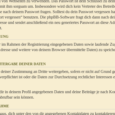
hl von Webseiten zu verwenden. Das Passwort ist dein Schlüssel zu dei
 mit ihm sorgsam um. Insbesondere wird dich kein Vertreter des Betrei
se nach deinem Passwort fragen. Solltest du dein Passwort vergessen ha
ort vergessen“ benutzen. Die phpBB-Software fragt dich dann nach de
se und sendet anschließend ein neu generiertes Passwort an diese Ad
t.
RUNG
dir im Rahmen der Registrierung eingegebenen Daten sowie laufende Zug
resse und weitere von deinem Browser übermittelte Daten) zu speiche
ITERGABE DEINER DATEN
 deiner Zustimmung an Dritte weitergeben, sofern er nicht auf Grund ge
rpflichtet ist oder die Daten zur Durchsetzung rechtlicher Interessen e
dir in deinem Profil angegebenen Daten und deine Beiträge je nach Ko
abrufbar sein können.
AHME
naus, dich unter den von dir angegebenen Kontaktdaten zu kontaktieren,