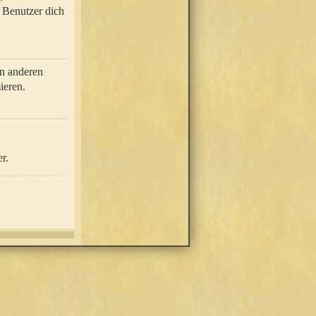
e Benutzer dich
in anderen
ieren.
r.