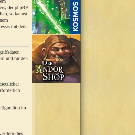
nem
bers, der phpBB
ben, so kannst
inem
resse, mit dem
riffsdaten
rn und für den
setzlicher
rforderlich
nfiguration im
 sofern dies