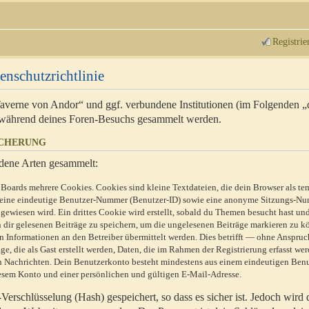
Registrie
enschutzrichtlinie
 Taverne von Andor“ und ggf. verbundene Institutionen (im Folgenden 
während deines Foren-Besuchs gesammelt werden.
ICHERUNG
dene Arten gesammelt:
Boards mehrere Cookies. Cookies sind kleine Textdateien, die dein Browser als te
n eine eindeutige Benutzer-Nummer (Benutzer-ID) sowie eine anonyme Sitzungs-Nu
gewiesen wird. Ein drittes Cookie wird erstellt, sobald du Themen besucht hast un
 dir gelesenen Beiträge zu speichern, um die ungelesenen Beiträge markieren zu k
 Informationen an den Betreiber übermittelt werden. Dies betrifft — ohne Anspruc
e, die als Gast erstellt werden, Daten, die im Rahmen der Registrierung erfasst we
ten Nachrichten. Dein Benutzerkonto besteht mindestens aus einem eindeutigen Be
sem Konto und einer persönlichen und gültigen E-Mail-Adresse.
erschlüsselung (Hash) gespeichert, so dass es sicher ist. Jedoch wird 