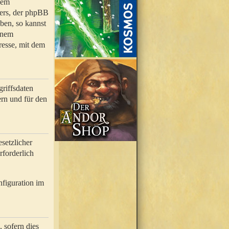
nem
bers, der phpBB
ben, so kannst
inem
resse, mit dem
riffsdaten
rn und für den
setzlicher
rforderlich
nfiguration im
 sofern dies