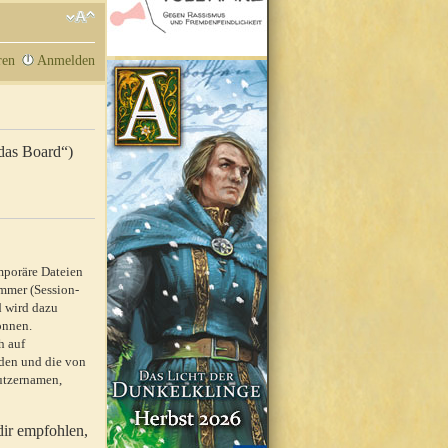
ren
Anmelden
„das Board“)
mporäre Dateien
mmer (Session-
d wird dazu
önnen.
h auf
rden und die von
nutzernamen,
dir empfohlen,