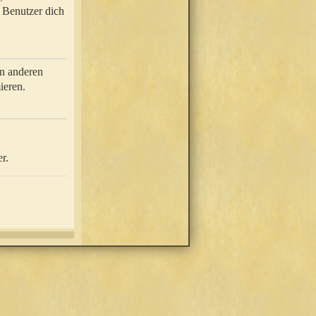
e Benutzer dich
in anderen
ieren.
r.