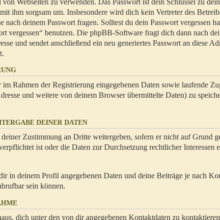
hl von Webseiten zu verwenden. Das Passwort ist dein Schlüssel zu dei
 mit ihm sorgsam um. Insbesondere wird dich kein Vertreter des Betrei
se nach deinem Passwort fragen. Solltest du dein Passwort vergessen ha
ort vergessen“ benutzen. Die phpBB-Software fragt dich dann nach de
se und sendet anschließend ein neu generiertes Passwort an diese Ad
t.
RUNG
dir im Rahmen der Registrierung eingegebenen Daten sowie laufende Zug
resse und weitere von deinem Browser übermittelte Daten) zu speiche
ITERGABE DEINER DATEN
 deiner Zustimmung an Dritte weitergeben, sofern er nicht auf Grund ge
rpflichtet ist oder die Daten zur Durchsetzung rechtlicher Interessen e
dir in deinem Profil angegebenen Daten und deine Beiträge je nach Ko
abrufbar sein können.
AHME
naus, dich unter den von dir angegebenen Kontaktdaten zu kontaktieren,