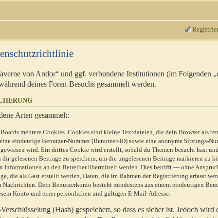
Registrie
enschutzrichtlinie
 Taverne von Andor“ und ggf. verbundene Institutionen (im Folgenden 
während deines Foren-Besuchs gesammelt werden.
ICHERUNG
dene Arten gesammelt:
Boards mehrere Cookies. Cookies sind kleine Textdateien, die dein Browser als te
n eine eindeutige Benutzer-Nummer (Benutzer-ID) sowie eine anonyme Sitzungs-Nu
gewiesen wird. Ein drittes Cookie wird erstellt, sobald du Themen besucht hast un
 dir gelesenen Beiträge zu speichern, um die ungelesenen Beiträge markieren zu k
 Informationen an den Betreiber übermittelt werden. Dies betrifft — ohne Anspruc
e, die als Gast erstellt werden, Daten, die im Rahmen der Registrierung erfasst we
ten Nachrichten. Dein Benutzerkonto besteht mindestens aus einem eindeutigen Be
sem Konto und einer persönlichen und gültigen E-Mail-Adresse.
erschlüsselung (Hash) gespeichert, so dass es sicher ist. Jedoch wird 