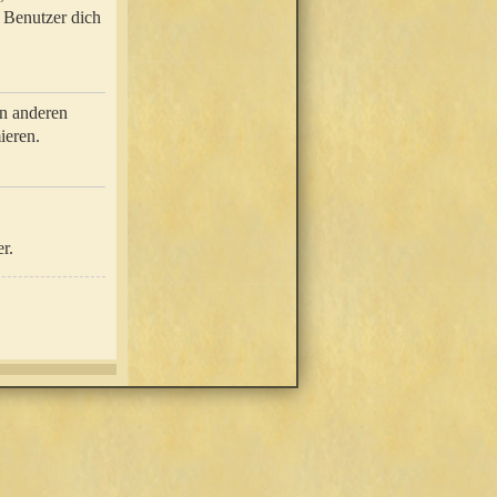
e Benutzer dich
in anderen
ieren.
r.