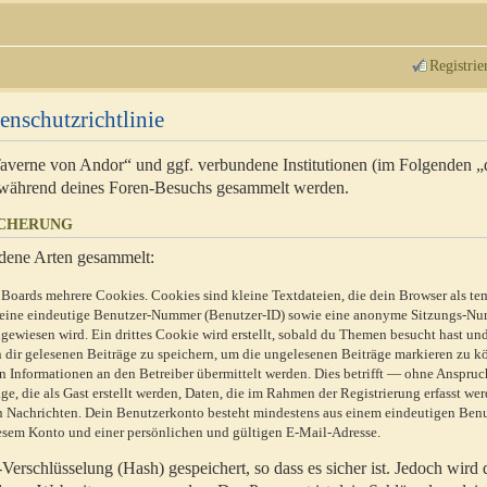
Registrie
enschutzrichtlinie
 Taverne von Andor“ und ggf. verbundene Institutionen (im Folgenden 
während deines Foren-Besuchs gesammelt werden.
ICHERUNG
dene Arten gesammelt:
Boards mehrere Cookies. Cookies sind kleine Textdateien, die dein Browser als te
n eine eindeutige Benutzer-Nummer (Benutzer-ID) sowie eine anonyme Sitzungs-Nu
gewiesen wird. Ein drittes Cookie wird erstellt, sobald du Themen besucht hast un
 dir gelesenen Beiträge zu speichern, um die ungelesenen Beiträge markieren zu k
 Informationen an den Betreiber übermittelt werden. Dies betrifft — ohne Anspruc
e, die als Gast erstellt werden, Daten, die im Rahmen der Registrierung erfasst we
ten Nachrichten. Dein Benutzerkonto besteht mindestens aus einem eindeutigen Be
sem Konto und einer persönlichen und gültigen E-Mail-Adresse.
erschlüsselung (Hash) gespeichert, so dass es sicher ist. Jedoch wird 