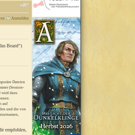
ren
Anmelden
„das Board“)
mporäre Dateien
mmer (Session-
d wird dazu
önnen.
h auf
rden und die von
nutzernamen,
dir empfohlen,