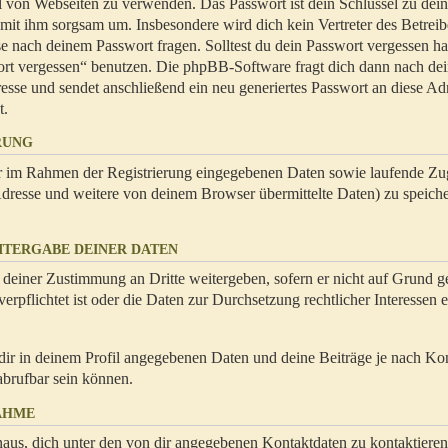
hl von Webseiten zu verwenden. Das Passwort ist dein Schlüssel zu dei
 mit ihm sorgsam um. Insbesondere wird dich kein Vertreter des Betrei
se nach deinem Passwort fragen. Solltest du dein Passwort vergessen ha
ort vergessen“ benutzen. Die phpBB-Software fragt dich dann nach de
se und sendet anschließend ein neu generiertes Passwort an diese Ad
t.
RUNG
dir im Rahmen der Registrierung eingegebenen Daten sowie laufende Zug
resse und weitere von deinem Browser übermittelte Daten) zu speiche
ITERGABE DEINER DATEN
 deiner Zustimmung an Dritte weitergeben, sofern er nicht auf Grund ge
rpflichtet ist oder die Daten zur Durchsetzung rechtlicher Interessen e
dir in deinem Profil angegebenen Daten und deine Beiträge je nach Ko
abrufbar sein können.
AHME
naus, dich unter den von dir angegebenen Kontaktdaten zu kontaktieren,