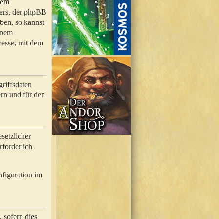
nem
bers, der phpBB
ben, so kannst
inem
resse, mit dem
riffsdaten
rn und für den
setzlicher
rforderlich
nfiguration im
 sofern dies