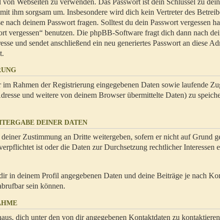
hl von Webseiten zu verwenden. Das Passwort ist dein Schlüssel zu dei
 mit ihm sorgsam um. Insbesondere wird dich kein Vertreter des Betrei
se nach deinem Passwort fragen. Solltest du dein Passwort vergessen ha
ort vergessen“ benutzen. Die phpBB-Software fragt dich dann nach de
se und sendet anschließend ein neu generiertes Passwort an diese Ad
t.
RUNG
dir im Rahmen der Registrierung eingegebenen Daten sowie laufende Zug
resse und weitere von deinem Browser übermittelte Daten) zu speiche
ITERGABE DEINER DATEN
 deiner Zustimmung an Dritte weitergeben, sofern er nicht auf Grund ge
rpflichtet ist oder die Daten zur Durchsetzung rechtlicher Interessen e
dir in deinem Profil angegebenen Daten und deine Beiträge je nach Ko
abrufbar sein können.
AHME
naus, dich unter den von dir angegebenen Kontaktdaten zu kontaktieren,