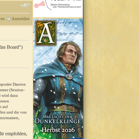
ren
Anmelden
„das Board“)
mporäre Dateien
mmer (Session-
d wird dazu
önnen.
h auf
rden und die von
nutzernamen,
dir empfohlen,