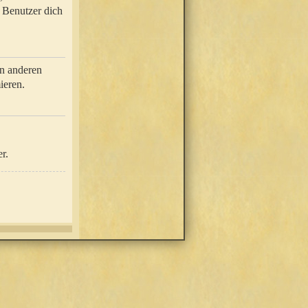
e Benutzer dich
in anderen
ieren.
r.