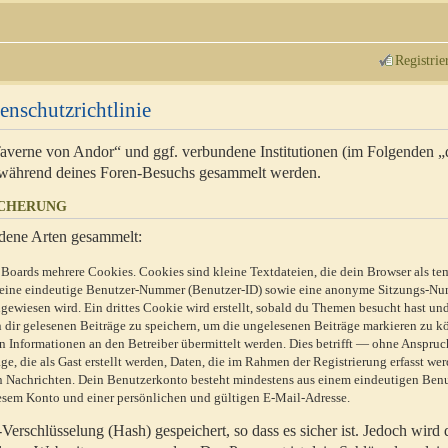
Registrie
enschutzrichtlinie
 Taverne von Andor“ und ggf. verbundene Institutionen (im Folgenden 
während deines Foren-Besuchs gesammelt werden.
ICHERUNG
dene Arten gesammelt:
Boards mehrere Cookies. Cookies sind kleine Textdateien, die dein Browser als te
n eine eindeutige Benutzer-Nummer (Benutzer-ID) sowie eine anonyme Sitzungs-Nu
gewiesen wird. Ein drittes Cookie wird erstellt, sobald du Themen besucht hast un
 dir gelesenen Beiträge zu speichern, um die ungelesenen Beiträge markieren zu k
 Informationen an den Betreiber übermittelt werden. Dies betrifft — ohne Anspruc
e, die als Gast erstellt werden, Daten, die im Rahmen der Registrierung erfasst we
ten Nachrichten. Dein Benutzerkonto besteht mindestens aus einem eindeutigen Be
sem Konto und einer persönlichen und gültigen E-Mail-Adresse.
erschlüsselung (Hash) gespeichert, so dass es sicher ist. Jedoch wird 