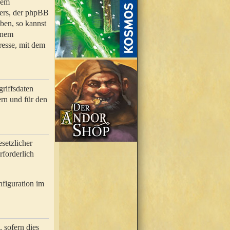
nem
bers, der phpBB
ben, so kannst
inem
resse, mit dem
riffsdaten
rn und für den
setzlicher
rforderlich
nfiguration im
 sofern dies