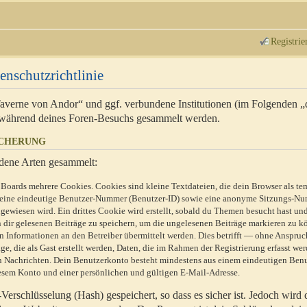
Registrie
enschutzrichtlinie
 Taverne von Andor“ und ggf. verbundene Institutionen (im Folgenden 
während deines Foren-Besuchs gesammelt werden.
ICHERUNG
dene Arten gesammelt:
Boards mehrere Cookies. Cookies sind kleine Textdateien, die dein Browser als te
n eine eindeutige Benutzer-Nummer (Benutzer-ID) sowie eine anonyme Sitzungs-Nu
gewiesen wird. Ein drittes Cookie wird erstellt, sobald du Themen besucht hast un
 dir gelesenen Beiträge zu speichern, um die ungelesenen Beiträge markieren zu k
 Informationen an den Betreiber übermittelt werden. Dies betrifft — ohne Anspruc
e, die als Gast erstellt werden, Daten, die im Rahmen der Registrierung erfasst we
ten Nachrichten. Dein Benutzerkonto besteht mindestens aus einem eindeutigen Be
sem Konto und einer persönlichen und gültigen E-Mail-Adresse.
erschlüsselung (Hash) gespeichert, so dass es sicher ist. Jedoch wird 