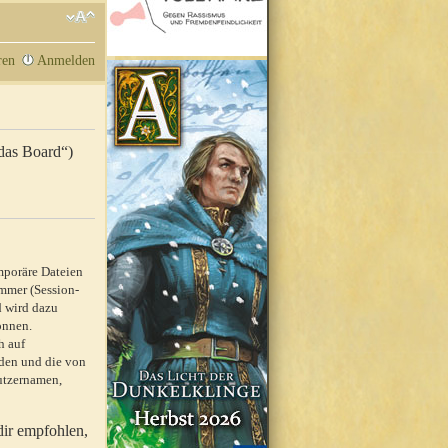
ren
Anmelden
„das Board“)
mporäre Dateien
mmer (Session-
d wird dazu
önnen.
h auf
rden und die von
nutzernamen,
dir empfohlen,