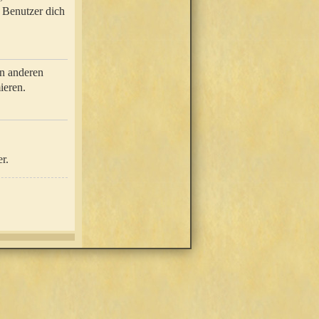
e Benutzer dich
in anderen
ieren.
r.