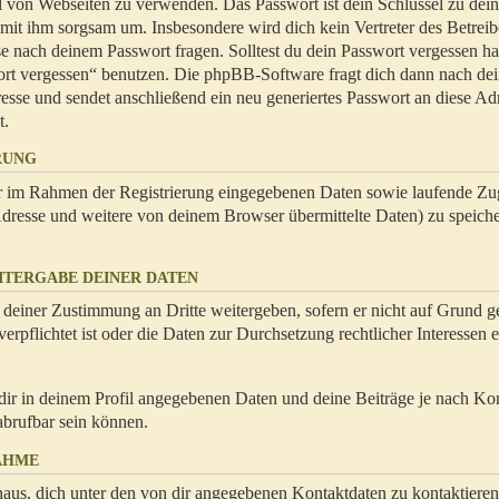
hl von Webseiten zu verwenden. Das Passwort ist dein Schlüssel zu dei
 mit ihm sorgsam um. Insbesondere wird dich kein Vertreter des Betrei
se nach deinem Passwort fragen. Solltest du dein Passwort vergessen ha
ort vergessen“ benutzen. Die phpBB-Software fragt dich dann nach de
se und sendet anschließend ein neu generiertes Passwort an diese Ad
t.
RUNG
dir im Rahmen der Registrierung eingegebenen Daten sowie laufende Zug
resse und weitere von deinem Browser übermittelte Daten) zu speiche
ITERGABE DEINER DATEN
 deiner Zustimmung an Dritte weitergeben, sofern er nicht auf Grund ge
rpflichtet ist oder die Daten zur Durchsetzung rechtlicher Interessen e
dir in deinem Profil angegebenen Daten und deine Beiträge je nach Ko
abrufbar sein können.
AHME
naus, dich unter den von dir angegebenen Kontaktdaten zu kontaktieren,