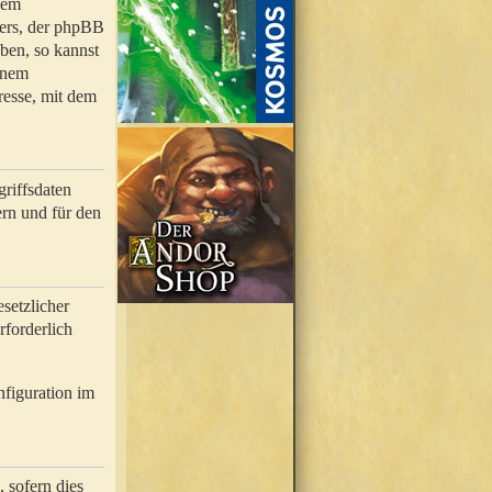
nem
bers, der phpBB
ben, so kannst
inem
resse, mit dem
riffsdaten
rn und für den
setzlicher
rforderlich
nfiguration im
 sofern dies