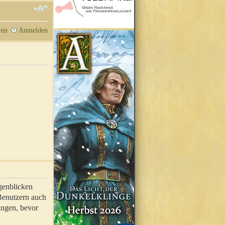
ren
Anmelden
genblicken
 Benutzern auch
ungen, bevor