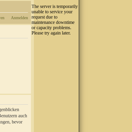
ren
Anmelden
genblicken
 Benutzern auch
ungen, bevor