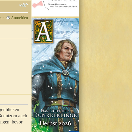
ren
Anmelden
genblicken
 Benutzern auch
ungen, bevor