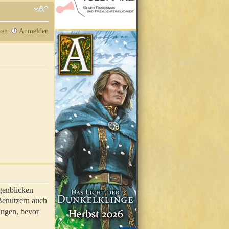
ren
Anmelden
genblicken
 Benutzern auch
ungen, bevor