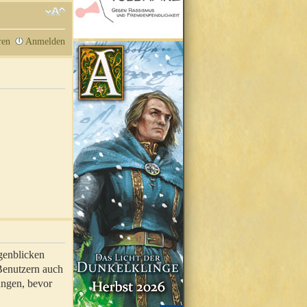
ren
Anmelden
genblicken
 Benutzern auch
ungen, bevor