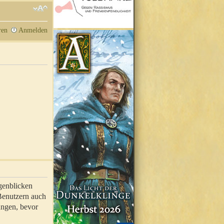
ren
Anmelden
genblicken
 Benutzern auch
ungen, bevor