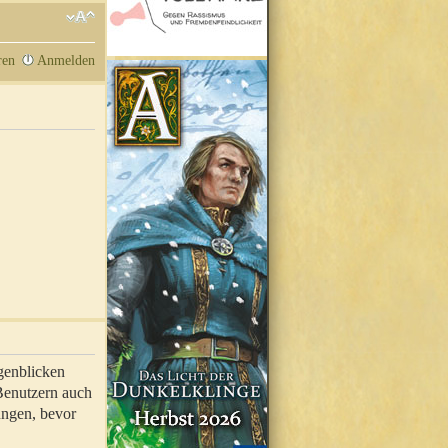
ren
Anmelden
genblicken
 Benutzern auch
ungen, bevor