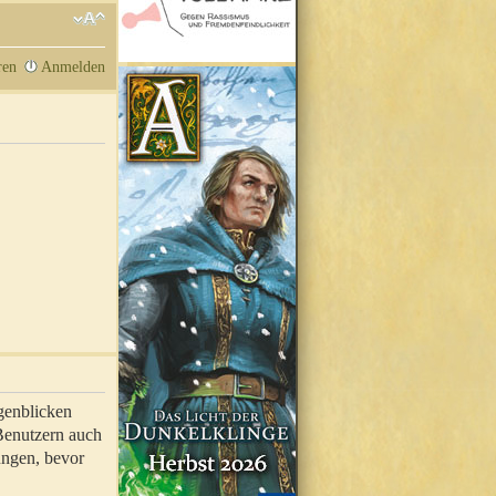
ren
Anmelden
genblicken
 Benutzern auch
ungen, bevor