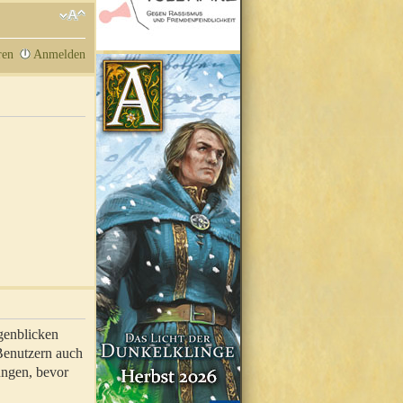
ren
Anmelden
genblicken
 Benutzern auch
ungen, bevor