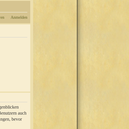
ren
Anmelden
genblicken
 Benutzern auch
ungen, bevor