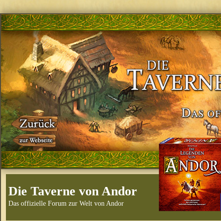
Die Taverne von Andor
Das offizielle Forum zur Welt von Andor