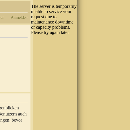
ren
Anmelden
genblicken
 Benutzern auch
ungen, bevor