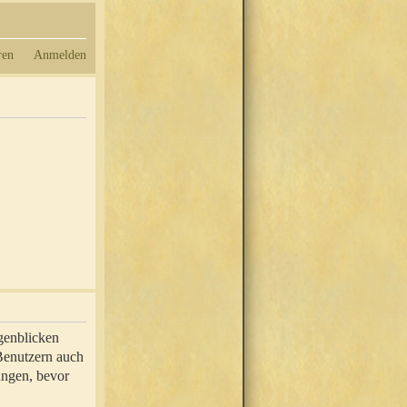
ren
Anmelden
genblicken
 Benutzern auch
ungen, bevor